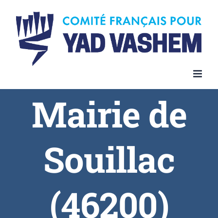
Skip
to
content
Mairie de
Souillac
(46200)