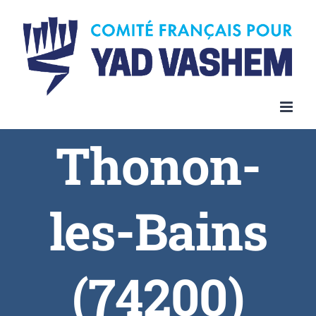
Skip
to
content
Thonon-
les-Bains
(74200)