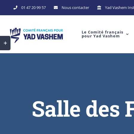
Skip
01 47 20 99 57
Nous contacter
Yad Vashem Inst
to
content
Le Comité français
pour Yad Vashem
Toggle
Sliding
Bar
Area
Salle des 