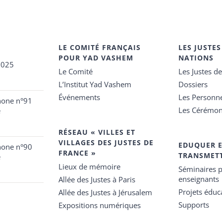
LE COMITÉ FRANÇAIS
LES JUSTES
POUR YAD VASHEM
NATIONS
2025
Le Comité
Les Justes d
L’Institut Yad Vashem
Dossiers
Événements
Les Personn
hone n°91
Les Cérémon
e
RÉSEAU « VILLES ET
VILLAGES DES JUSTES DE
EDUQUER 
hone n°90
FRANCE »
TRANSMET
e
Lieux de mémoire
Séminaires p
enseignants
Allée des Justes à Paris
Projets éduca
Allée des Justes à Jérusalem
Supports
Expositions numériques