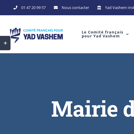
Skip
01 47 20 99 57
Nous contacter
Yad Vashem Inst
to
content
Le Comité français
pour Yad Vashem
Toggle
Sliding
Bar
Area
Mairie d