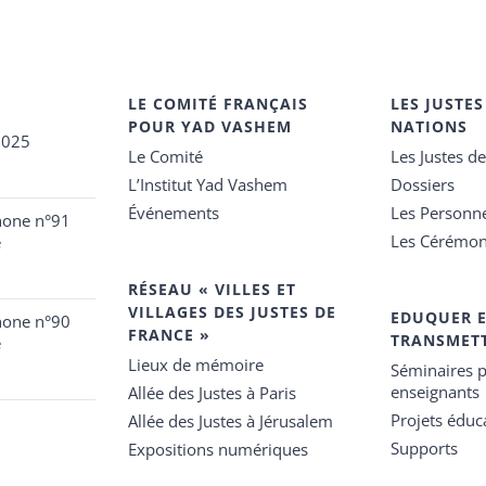
LE COMITÉ FRANÇAIS
LES JUSTES
POUR YAD VASHEM
NATIONS
2025
Le Comité
Les Justes d
L’Institut Yad Vashem
Dossiers
Événements
Les Personn
hone n°91
Les Cérémon
e
RÉSEAU « VILLES ET
VILLAGES DES JUSTES DE
EDUQUER 
hone n°90
FRANCE »
TRANSMET
e
Lieux de mémoire
Séminaires p
enseignants
Allée des Justes à Paris
Projets éduca
Allée des Justes à Jérusalem
Supports
Expositions numériques