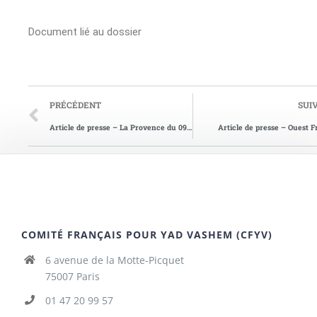
Document lié au dossier
PRÉCÉDENT
SUI
Article de presse – La Provence du 09/12/2004
Article de presse – Ouest 
COMITÉ FRANÇAIS POUR YAD VASHEM (CFYV)
6 avenue de la Motte-Picquet
75007 Paris
01 47 20 99 57