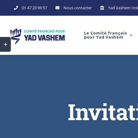
01 47 20 99 57
Nous contacter
Yad Vashem Inst
Le Comité français
pour Yad Vashem
Invita