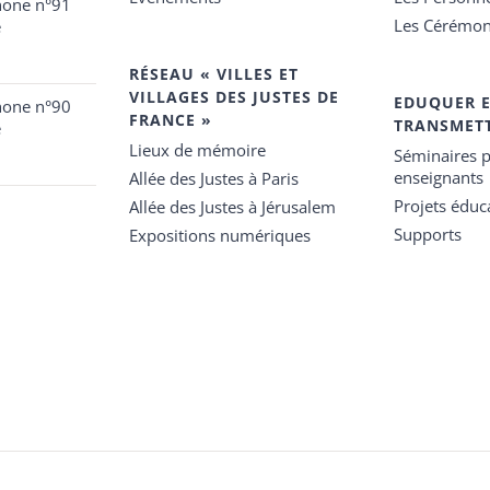
hone n°91
Les Cérémon
e
RÉSEAU « VILLES ET
VILLAGES DES JUSTES DE
EDUQUER 
hone n°90
FRANCE »
TRANSMET
e
Lieux de mémoire
Séminaires p
enseignants
Allée des Justes à Paris
Projets éduca
Allée des Justes à Jérusalem
Supports
Expositions numériques