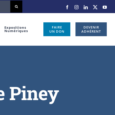
FAIRE
DEVENIR
Expositions
Numériques
UN DON
ADHÉRENT
e Piney