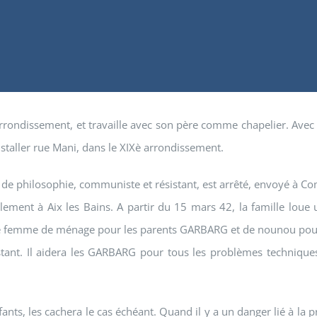
rrondissement, et travaille avec son père comme chapelier. Avec 
staller rue Mani, dans le XIXè arrondissement.
 de philosophie, communiste et résistant, est arrêté, envoyé à Co
alement à Aix les Bains. A partir du 15 mars 42, la famille loue 
 de femme de ménage pour les parents GARBARG et de nounou pour
ant. Il aidera les GARBARG pour tous les problèmes techniques e
enfants, les cachera le cas échéant. Quand il y a un danger lié à