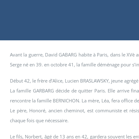
Avant la guerre, David GABARG habite à Paris, dans le XVè a
Serge né en 39. en octobre 41, la famille déménage pour s’in
Début 42, le frère d’Alice, Lucien BRASLAWSKY, jeune agrégé
La famille GARBARG décide de quitter Paris. Elle arrive fin
rencontre la famille BERNICHON. La mère, Léa, fera office
Le père, Honoré, ancien cheminot, est communiste et résist
chaque fois que nécessaire.
Le fils, Norbert, âgé de 13 ans en 42, gardera souvent les 