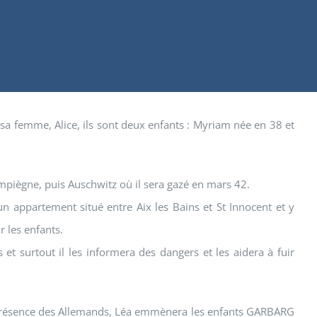
sa femme, Alice, ils sont deux enfants : Myriam née en 38 et
mpiègne, puis Auschwitz où il sera gazé en mars 42.
un appartement situé entre Aix les Bains et St Innocent et y
 les enfants.
t surtout il les informera des dangers et les aidera à fuir
 la présence des Allemands, Léa emmènera les enfants GARBARG