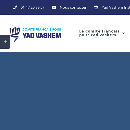
Skip
01 47 20 99 57
Nous contacter
Yad Vashem Inst
to
content
Le Comité français
pour Yad Vashem
Toggle
Sliding
Bar
Area