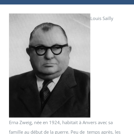
Louis Sailly
Erna Zweig, née en 1924, habitait à Anvers avec sa
famille au début de la guerre. Peu de temps après, les