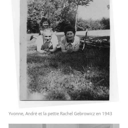
Yvonne, André et la pettie Rachel Gebrowicz en 1943