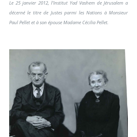
Le 25 janvier 2012, l’Institut Yad Vashem de Jérusalem a
décerné le titre de Justes parmi les Nations à Monsieur
Paul Pellet et à son épouse Madame Cécilia Pellet.