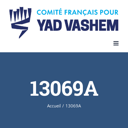
Skip
to
content
13069A
Accueil
/
13069A