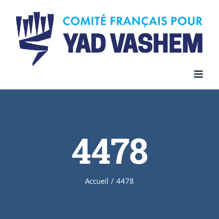
Skip
to
content
4478
Accueil
/
4478