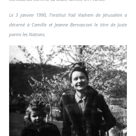
Le 3 janvier 1990, l’institut Yad Vashem de Jérusalem a
décerné à Camille et Jeanne Bernasconi le titre de Juste
parmi les Nations.