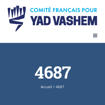
Skip
to
content
4687
Accueil
/
4687