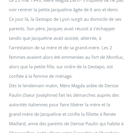
Le 23 mai 1943, Mère
Magda Zech
* s’inquiète de ne pas
voir rentrer la petite
Jacqueline
âgée de 6 ans et demi.
Ce jour là, la Gestapo de Lyon surgit au domicile de ses
parents. Son père, Jacques avait réussit à s’échapper
tandis que
Jacqueline
avait assisté, atterrée, à
l’arrestation de sa mère et de sa grand-mère. Les 2
femmes avaient alors été emmenées au fort de Montluc,
alors que la petite fille, sur ordre de la Gestapo, est
confiée à la femme de ménage.
Dès le lendemain matin,
Mère Magda
aidée de
Denise
Paulin
(Sœur Joséphine) fait les démarches auprès des
autorités italiennes pour faire libérer la mère et la
grand-mère de
Jacqueline
et confie la fillette à
Renée
Maillard
, amie des parents de
Denise Paulin
qui habite à