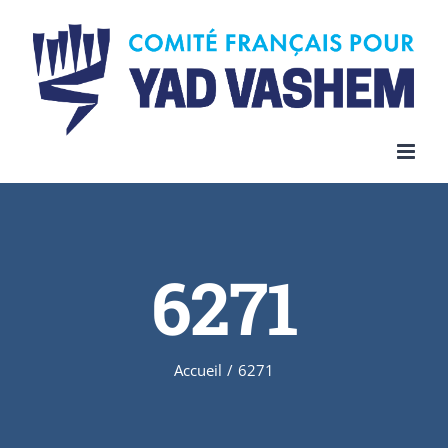
Skip
to
content
6271
Accueil
/
6271