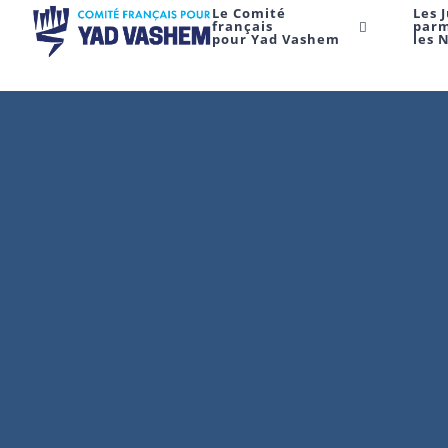
Le Comité
Les 
français
par
pour Yad Vashem
les 