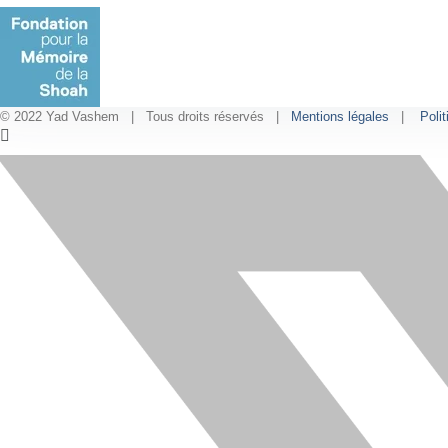
© 2022 Yad Vashem | Tous droits réservés |
Mentions légales
|
Polit
Facebook
Instagram
LinkedIn
X