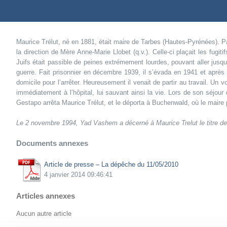
Maurice Trélut, né en 1881, était maire de Tarbes (Hautes-Pyrénées). Patr
la direction de Mère Anne-Marie Llobet (q.v.). Celle-ci plaçait les fugi
Juifs était passible de peines extrémement lourdes, pouvant aller jusqu
guerre. Fait prisonnier en décembre 1939, il s’évada en 1941 et aprè
domicile pour l’arrêter. Heureusement il venait de partir au travail. Un vo
immédiatement à l’hôpital, lui sauvant ainsi la vie. Lors de son séjo
Gestapo arrêta Maurice Trélut, et le déporta à Buchenwald, où le maire
Le 2 novembre 1994, Yad Vashem a décerné à Maurice Trelut le titre de
Documents annexes
Article de presse – La dépêche du 11/05/2010
4 janvier 2014 09:46:41
Articles annexes
Aucun autre article