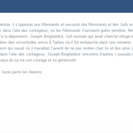
iote, il s’opposait aux Allemands et secourut des Résistants et des Juifs en fui
tifs dans l’aile des contagieux, où les Allemands n’aimaient guère pénétrer. N
’à la déportation. Joseph Beigheldrut, Juif roumain qui avait cherché refuge 
s bien des vicissitudes arriva à Tarbes où il fut embauché dans une tanneri
isin qui savait où il travaillait l’avertit de ne pas rentrer chez lui et des amis
ur dans l’aile des contagieux, Joseph Beigheldrut rencontra d’autres « pseud
 paya de sa vie son courage et sa générosité.
 Juste parmi les Nations.