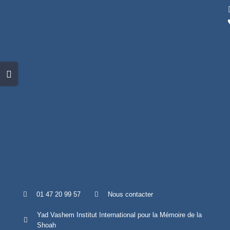
Skip
to
content
Toggle
Sliding
Bar
Area
01 47 20 99 57
Nous contacter
Yad Vashem Institut International pour la Mémoire de la
Shoah