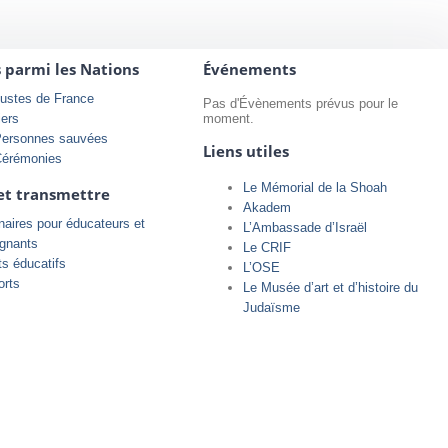
s parmi les Nations
Événements
ustes de France
Pas d'Évènements prévus pour le
iers
moment.
Personnes sauvées
Liens utiles
Cérémonies
Le Mémorial de la Shoah
et transmettre
Akadem
aires pour éducateurs et
L’Ambassade d’Israël
ignants
Le CRIF
ts éducatifs
L’OSE
orts
Le Musée d’art et d’histoire du
Judaïsme