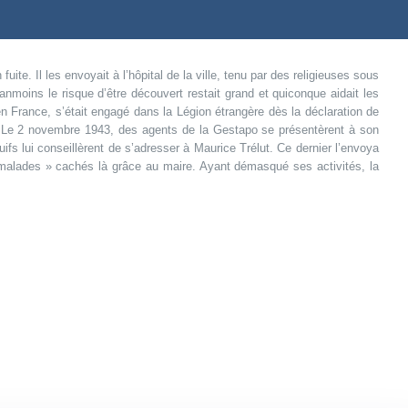
te. Il les envoyait à l’hôpital de la ville, tenu par des religieuses sous
éanmoins le risque d’être découvert restait grand et quiconque aidait les
en France, s’était engagé dans la Légion étrangère dès la déclaration de
e. Le 2 novembre 1943, des agents de la Gestapo se présentèrent à son
 juifs lui conseillèrent de s’adresser à Maurice Trélut. Ce dernier l’envoya
o-malades » cachés là grâce au maire. Ayant démasqué ses activités, la