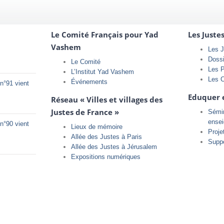
Le Comité Français pour Yad
Les Juste
Vashem
Les J
Doss
Le Comité
Les 
L’Institut Yad Vashem
Les 
Événements
n°91 vient
Eduquer 
Réseau « Villes et villages des
Justes de France »
Sémin
ense
n°90 vient
Lieux de mémoire
Proje
Allée des Justes à Paris
Supp
Allée des Justes à Jérusalem
Expositions numériques