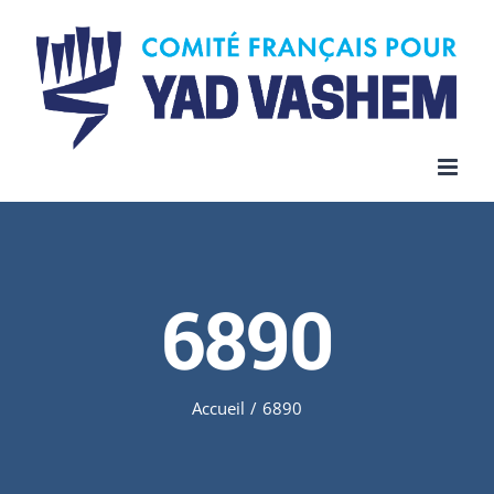
Skip
to
content
6890
Accueil
/
6890