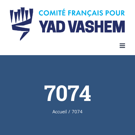
Skip
to
content
7074
Accueil
/
7074