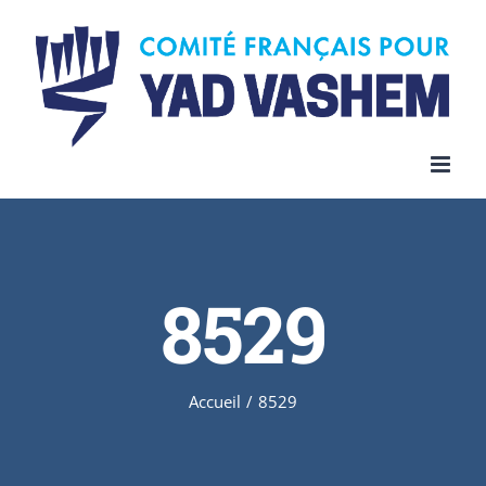
Skip
to
content
8529
Accueil
/
8529