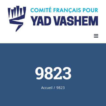
Skip
to
content
9823
Accueil
/
9823