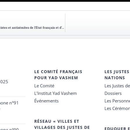
Journée nationale à la mémoire des victimes des crimes racistes et antisémites de l’État français et d’hommage aux « Justes » de France.
LE COMITÉ FRANÇAIS
LES JUSTES
POUR YAD VASHEM
NATIONS
2025
Le Comité
Les Justes d
L’Institut Yad Vashem
Dossiers
Événements
Les Personn
hone n°91
Les Cérémon
e
RÉSEAU « VILLES ET
VILLAGES DES JUSTES DE
EDUQUER 
hone n°90