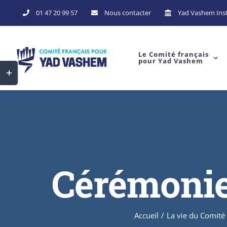
01 47 20 99 57
Nous contacter
Yad Vashem Inst
Le Comité français
pour Yad Vashem
Cérémonies
Accueil
/
La vie du Comité