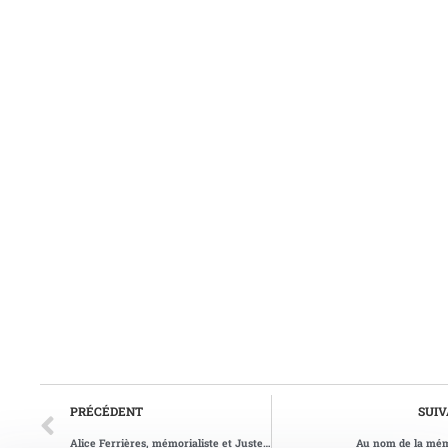
PRÉCÉDENT
SUI
Alice Ferrières, mémorialiste et Juste parmi les Nations
Au nom de la mé