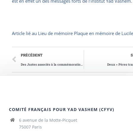
est en effet un des messages forts de l’institut Yad Vashem.
Article lié au
Lieu de mémoire Plaque en mémoire de Lucile
PRÉCÉDENT
S
Des Justes associés à la commémoration de la Libération
Deux « Pères tran
COMITÉ FRANÇAIS POUR YAD VASHEM (CFYV)
6 avenue de la Motte-Picquet
75007 Paris