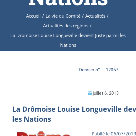
Accueil
/
La vie du Comité
/
Actualités
/
Actualités des régions
/
La Drômoise Louise Longueville devient Juste parmi les
Nations
Dossier n°
12057
juillet 6, 2013
La Drômoise Louise Longueville dev
les Nations
Publié le 06/07/201