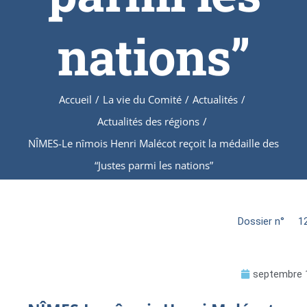
nations”
Accueil
/
La vie du Comité
/
Actualités
/
Actualités des régions
/
NÎMES-Le nîmois Henri Malécot reçoit la médaille des
“Justes parmi les nations”
Dossier n°
1
septembre 