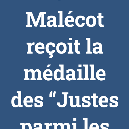
Malécot
reçoit la
médaille
des “Justes
parmi les