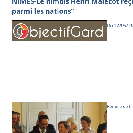
NÎMES-Le nîmois Henri Malécot reçoi
parmi les nations”
Du 12/09/2
Remise de la