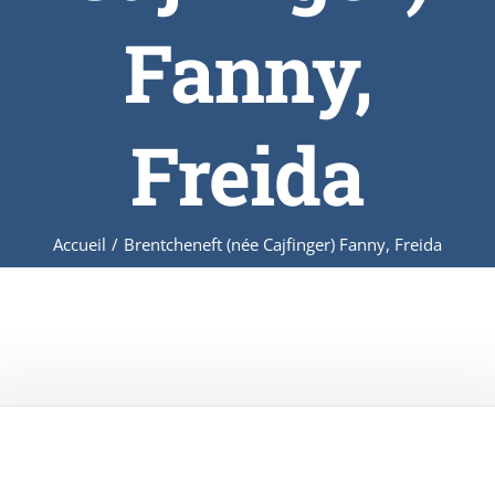
Fanny,
Freida
Accueil
/
Brentcheneft (née Cajfinger) Fanny, Freida