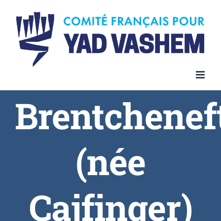
Skip
to
content
Brentchenef
(née
Cajfinger)