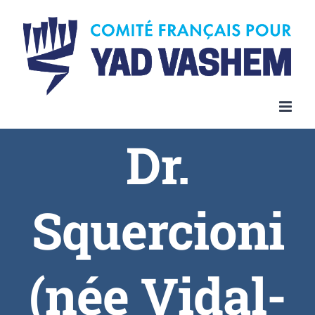
Skip
to
content
Dr.
Squercioni
(née Vidal-