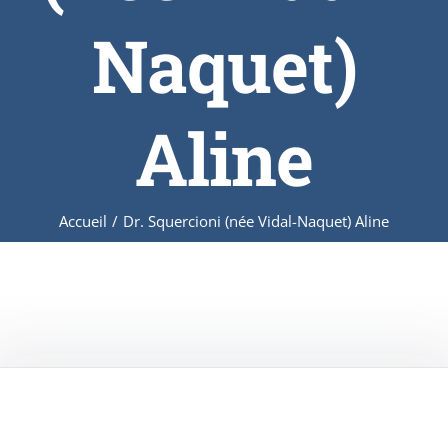
Naquet)
Aline
Accueil
/
Dr. Squercioni (née Vidal-Naquet) Aline