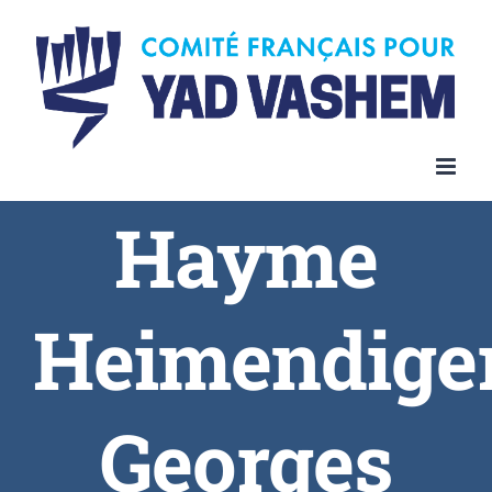
Skip
to
content
Hayme
Heimendige
Georges