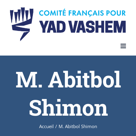
Skip
to
content
M. Abitbol
Shimon
Accueil
/
M. Abitbol Shimon