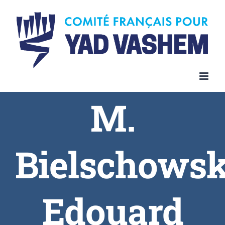
Skip
to
content
M.
Bielschows
Edouard