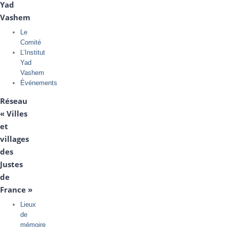
Yad
Vashem
Le
Comité
L’Institut
Yad
Vashem
Événements
Réseau
« Villes
et
villages
des
Justes
de
France »
Lieux
de
mémoire