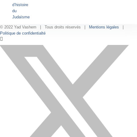
d’histoire
du
Judaïsme
© 2022 Yad Vashem | Tous droits réservés |
Mentions légales
|
Politique de confidentialté
Facebook
Instagram
LinkedIn
X