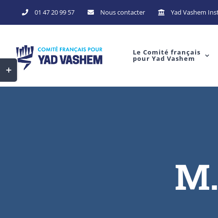
Skip
01 47 20 99 57
Nous contacter
Yad Vashem Inst
to
content
Le Comité français
pour Yad Vashem
Toggle
Sliding
Bar
Area
M.