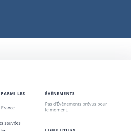
 PARMI LES
ÉVÉNEMENTS
Pas d'Évènements prévus pour
e France
le moment.
es sauvées
ies
LIENS UTILES