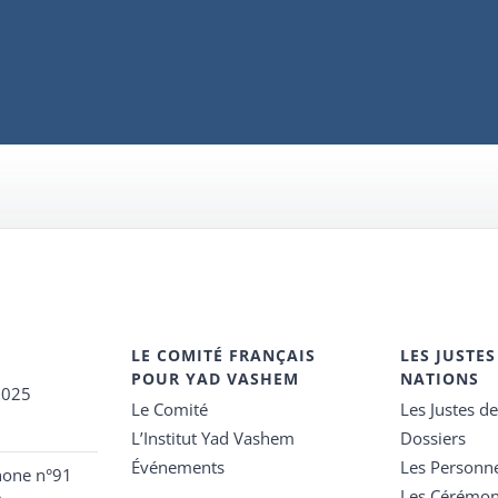
LE COMITÉ FRANÇAIS
LES JUSTES
POUR YAD VASHEM
NATIONS
2025
Le Comité
Les Justes d
L’Institut Yad Vashem
Dossiers
Événements
Les Personn
hone n°91
Les Cérémon
e