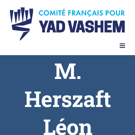
Skip
to
content
M.
Herszaft
Léon