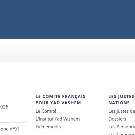
LE COMITÉ FRANÇAIS
LES JUSTES
POUR YAD VASHEM
NATIONS
2025
Le Comité
Les Justes d
L’Institut Yad Vashem
Dossiers
Événements
Les Personn
hone n°91
Les Cérémon
e