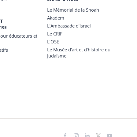
Le Mémorial de la Shoah
Akadem
ET
L’Ambassade d’Israël
TRE
Le CRIF
our éducateurs et
L’OSE
Le Musée d’art et d’histoire du
tifs
Judaïsme
Facebook
Instagram
LinkedIn
X
YouTube