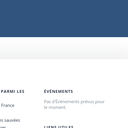
 PARMI LES
ÉVÉNEMENTS
Pas d'Évènements prévus pour
e France
le moment.
es sauvées
ies
LIENS UTILES