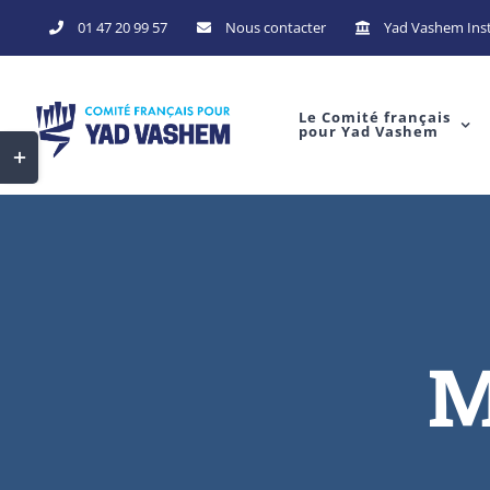
Skip
01 47 20 99 57
Nous contacter
Yad Vashem Inst
to
content
Le Comité français
pour Yad Vashem
Toggle
Sliding
Bar
Area
M