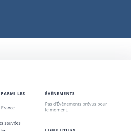
 PARMI LES
ÉVÉNEMENTS
Pas d'Évènements prévus pour
e France
le moment.
es sauvées
ies
LIENS UTILES