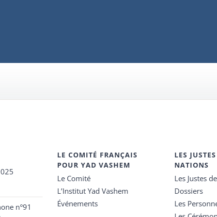
LE COMITÉ FRANÇAIS
LES JUSTES
POUR YAD VASHEM
NATIONS
2025
Le Comité
Les Justes d
L’Institut Yad Vashem
Dossiers
Événements
Les Personn
hone n°91
Les Cérémon
e