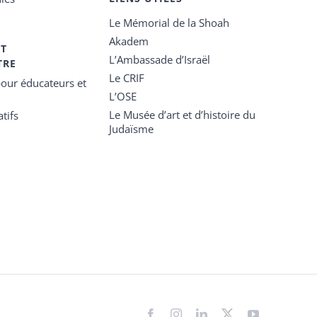
Le Mémorial de la Shoah
Akadem
ET
L’Ambassade d’Israël
TRE
Le CRIF
our éducateurs et
L’OSE
Le Musée d’art et d’histoire du
tifs
Judaïsme
Facebook
Instagram
LinkedIn
X
YouTube