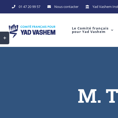
Skip
01 47 20 99 57
Nous contacter
Yad Vashem Inst
to
content
Le Comité français
pour Yad Vashem
Toggle
Sliding
Bar
Area
M. T