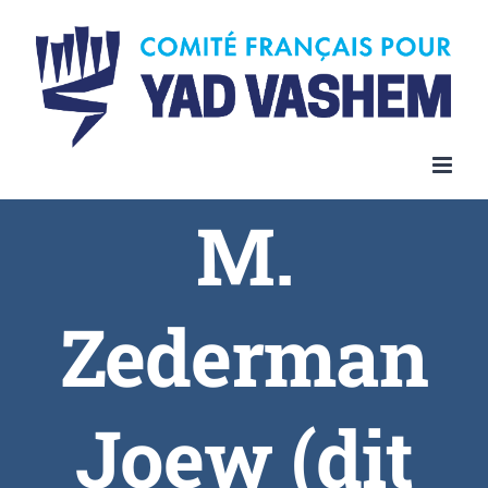
Skip
to
content
M.
Zederman
Joew (dit