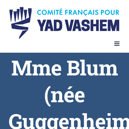
Skip
to
content
Mme Blum
(née
Guggenheim