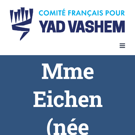
Skip
to
content
Mme
Eichen
(née