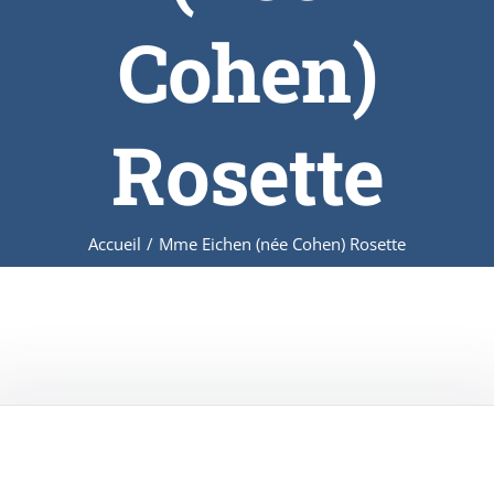
Cohen)
Rosette
Accueil
/
Mme Eichen (née Cohen) Rosette