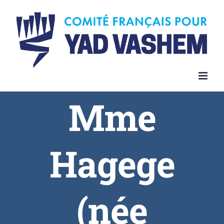
Skip
to
content
Mme
Hagege
(née