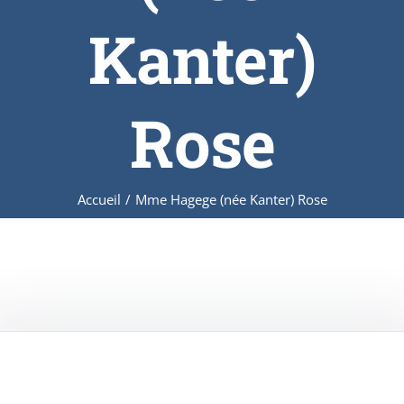
Kanter)
Rose
Accueil
/
Mme Hagege (née Kanter) Rose