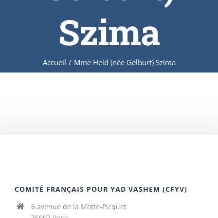
Szima
Accueil
/
Mme Held (née Gelburt) Szima
COMITÉ FRANÇAIS POUR YAD VASHEM (CFYV)
6 avenue de la Motte-Picquet
75007 Paris