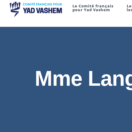
Le Comité français
Le
pour Yad Vashem
le
Mme Lang