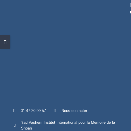
Skip
to
content
Toggle
Sliding
Bar
Area
01 47 20 99 57
Nous contacter
Yad Vashem Institut International pour la Mémoire de la
Shoah