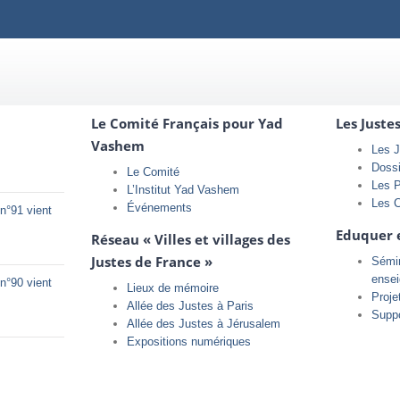
Le Comité Français pour Yad
Les Juste
Vashem
Les J
Doss
Le Comité
Les 
L’Institut Yad Vashem
Les 
Événements
n°91 vient
Eduquer 
Réseau « Villes et villages des
Justes de France »
Sémin
ense
n°90 vient
Lieux de mémoire
Proje
Allée des Justes à Paris
Supp
Allée des Justes à Jérusalem
Expositions numériques