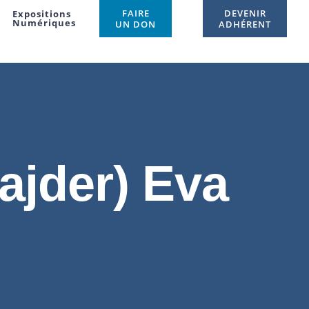
FAIRE
DEVENIR
Expositions
Numériques
UN DON
ADHÉRENT
jder) Eva