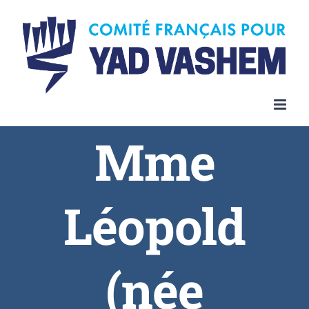
Skip
to
content
Mme
Léopold
(née