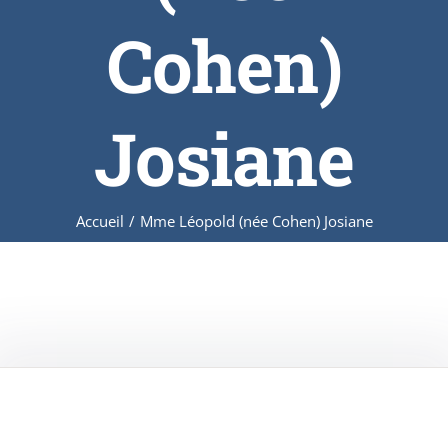
Cohen)
Josiane
Accueil
/
Mme Léopold (née Cohen) Josiane