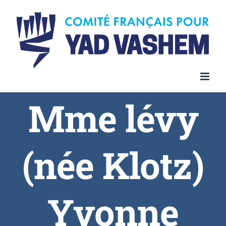
Skip
to
content
Mme lévy
(née Klotz)
Yvonne