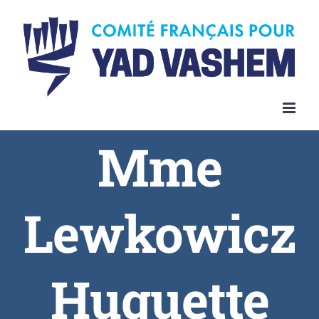
Skip
to
content
Mme
Lewkowicz
Huguette