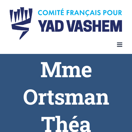
Skip
to
content
Mme
Ortsman
Théa