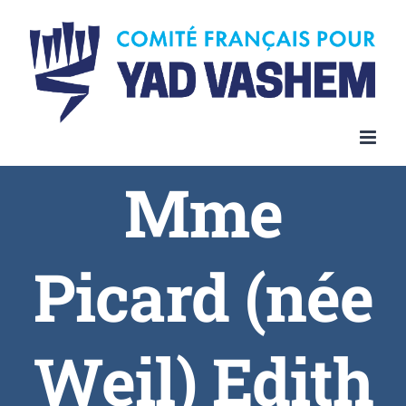
Skip
to
content
Mme
Picard (née
Weil) Edith