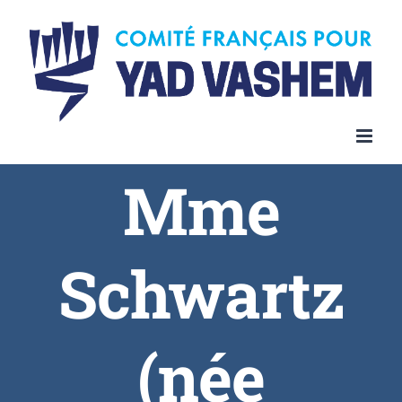
Skip
to
content
Mme
Schwartz
(née