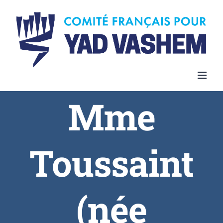
Skip
to
content
Mme
Toussaint
(née