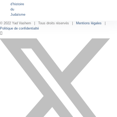
d’histoire
du
Judaïsme
© 2022 Yad Vashem | Tous droits réservés |
Mentions légales
|
Politique de confidentialté
Facebook
Instagram
LinkedIn
X