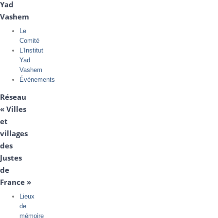
Yad
Vashem
Le
Comité
L’Institut
Yad
Vashem
Événements
Réseau
« Villes
et
villages
des
Justes
de
France »
Lieux
de
mémoire