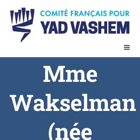
Skip
to
content
Mme
Wakselman
(née