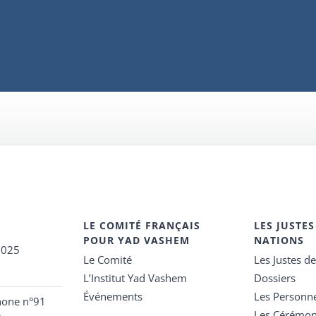
LE COMITÉ FRANÇAIS
LES JUSTES
POUR YAD VASHEM
NATIONS
2025
Le Comité
Les Justes d
L’Institut Yad Vashem
Dossiers
Événements
Les Personn
hone n°91
Les Cérémon
e