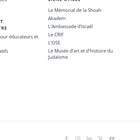
Le Mémorial de la Shoah
Akadem
ET
L’Ambassade d’Israël
TRE
Le CRIF
our éducateurs et
L’OSE
Le Musée d’art et d’histoire du
tifs
Judaïsme
Facebook
Instagram
LinkedIn
X
YouTube