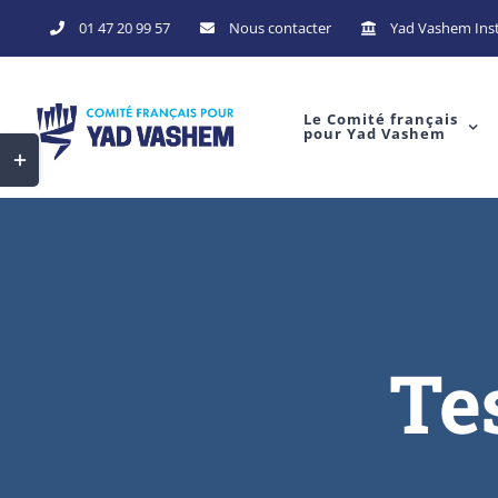
Skip
01 47 20 99 57
Nous contacter
Yad Vashem Inst
to
content
Le Comité français
pour Yad Vashem
Toggle
Sliding
Bar
Area
Te