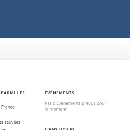
 PARMI LES
ÉVÉNEMENTS
Pas d'Évènements prévus pour
e France
le moment.
es sauvées
ies
LIENS UTILES